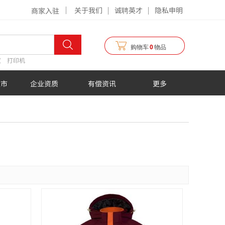
关于我们
诚聘英才
隐私申明
商家入驻
购物车
0
物品
仪
打印机
超市
企业资质
有偿资讯
更多