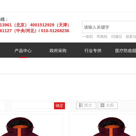
热线：
013961（北京）
4001512929（天津）
61127
（中央/河北）
/ 010-51268236
一体机
传真机
扫描仪
投影
产品中心
政府采购
行业专供
医疗防疫
图文
全图
确定