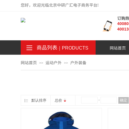
您好，欢迎光临北京中研广汇电子商务平台!
订购
4008
40013
商品列表
｜
网站首页
。
.
PRODUCTS
网站首页
运动户外
户外装备
>>
>>
¥
-
确定
默认排序
总价