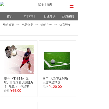
登录
|
注册
关于我们
首页
行业专供
政府采购
网站首页
>>
产品分类
>>
运动户外
>>
体育设备
麦卡
MK-814A
足
国产
人造草足球场
球、田径体能训练阻力
人造草足球场
伞
黑色（一体腰带）
¥120.00
价格:
¥65.00
价格: