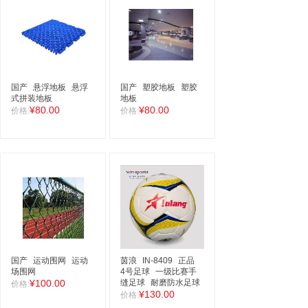
国产
悬浮地板
悬浮
国产
塑胶地板
塑胶
式拼装地板
地板
¥80.00
¥80.00
价格:
价格:
国产
运动围网
运动
茵浪
IN-8409
正品
场围网
4号足球
一级比赛手
¥100.00
缝足球
耐磨防水足球
价格:
¥130.00
价格: