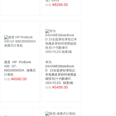
池）/DOS
¥8268.00
价格:
惠普
HP
ProBook
华为
430
G7-
(HUAWEI)MateBook
6802600005A
便携式
D
15全面屏轻薄笔记
计算机
本电脑多屏协同便携超
¥6580.00
级快充(十代酷睿i5
价格:
16G+512G
独显)银
¥5499.00
价格: