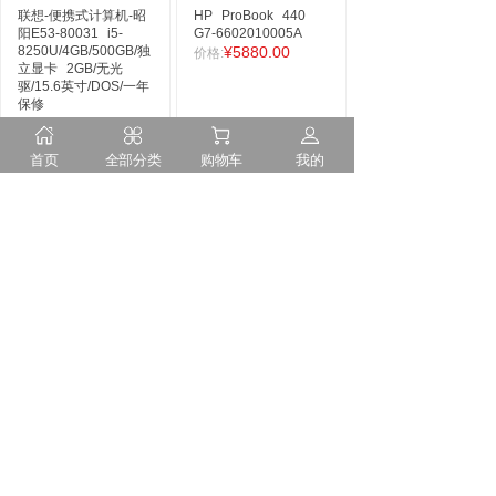
联想-便携式计算机-昭
HP
ProBook
440
阳E53-80031
i5-
G7-6602010005A
8250U/4GB/500GB/独
¥5880.00
价格:
立显卡
2GB/无光
驱/15.6英寸/DOS/一年
保修
¥5874.00
价格:
首页
全部分类
购物车
我的
戴尔-便携式计算机-
华为HUAWEI
Latitude
3400
MateBook
商用B3-
260259
I7-
410
集显
i5
8GB
8565U/8GB/1TB/2GB
256GB（深空灰）
独立显卡/无光驱/14英
¥6000.00
价格:
寸/三年保修/DOS
¥9210.00
价格: