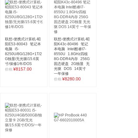
联想-便携式计算机-昭
联想-便携式计算机-昭
阳E53-80043
笔记本
阳K43c-80496
笔记
电脑
i5-
本电脑
Intel酷睿I7-
8250U/8G/128G+1T/2
8550U
1.8GHz四核
G独显/无光驱/15.6英
8G-DDR4内存
256G
寸/保修1年/DOS
固态硬盘
2G独显
无
¥8157.00
光驱
DOS
14英寸
价格:
一年保修
¥8280.00
价格: