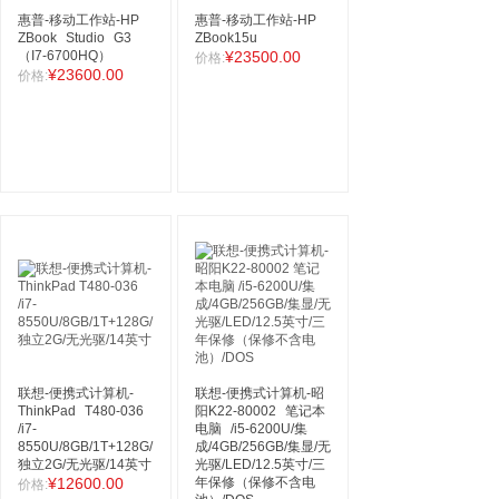
惠普-移动工作站-HP
惠普-移动工作站-HP
ZBook
Studio
G3
ZBook15u
（I7-6700HQ）
¥23500.00
价格:
¥23600.00
价格:
联想-便携式计算机-
联想-便携式计算机-昭
ThinkPad
T480-036
阳K22-80002
笔记本
/i7-
电脑
/i5-6200U/集
8550U/8GB/1T+128G/
成/4GB/256GB/集显/无
独立2G/无光驱/14英寸
光驱/LED/12.5英寸/三
¥12600.00
年保修（保修不含电
价格: