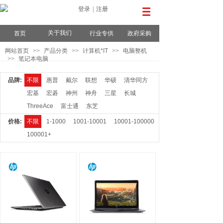
登录
|
注册
关于我们
首页
行业专供
政府采购
网站首页
>>
产品分类
>>
计算机*IT
>>
电脑整机
>>
笔记本电脑
品牌:
不限
惠普
戴尔
联想
华硕
清华同方
宏基
宏碁
神州
神舟
三星
长城
ThreeAce
富士通
东芝
价格:
不限
1-1000
1001-10001
10001-100000
100001+