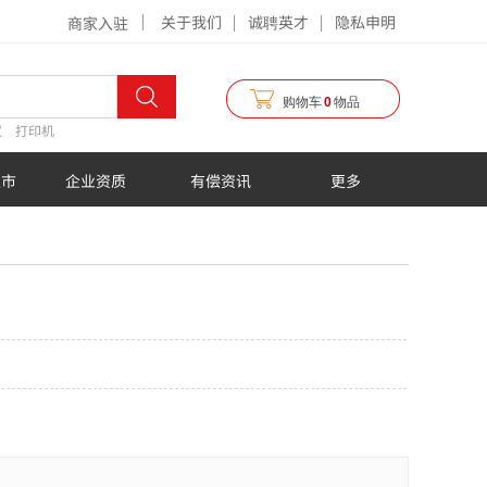
关于我们
诚聘英才
隐私申明
商家入驻
购物车
0
物品
仪
打印机
超市
企业资质
有偿资讯
更多