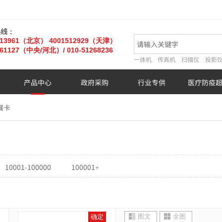
热线：
013961（北京）
4001512929（天津）
61127
（中央/河北）
/ 010-51268236
一体机
传真机
扫描仪
投影
产品中心
政府采购
行业专供
医疗防疫
展卡
10001-100000
100001+
图文
全图
确定