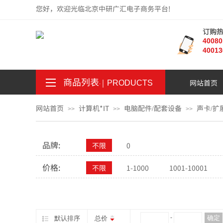
您好，欢迎光临北京中研广汇电子商务平台!
订购
4008
40013
商品列表
｜
网站首页
。
.
PRODUCTS
网站首页
计算机*IT
电脑配件/配套设备
声卡/扩
>>
>>
>>
品牌:
不限
0
价格:
不限
1-1000
1001-10001
¥
-
确定
默认排序
总价