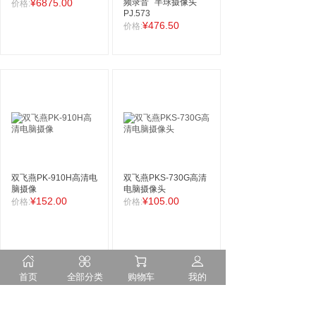
¥6875.00
频录音
半球摄像头
价格:
PJ.573
¥476.50
价格:
双飞燕PK-910H高清电
双飞燕PKS-730G高清
脑摄像
电脑摄像头
¥152.00
¥105.00
价格:
价格:
首页
全部分类
购物车
我的