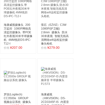
海康威视摄像头
200
萤石（EZVIZ）C3W
万监控
1080P网络高
1080P(护卫舰)
清监控摄像头
带POE
2.8mm
摄像头
防水
红外夜视30米半球摄像
30米夜视
智能无线高
机
4MM焦距DS-IPC-
清网络wifi远程监控摄
T12-I
像头枪机
¥207.00
¥279.00
价格:
价格:
罗技(Logitech)
海康威视
CC3500e
GROUP
（HIKVISION）DS-
视频会议系统
摄像头
2CD3345F-IS
内置音