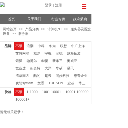
登录
|
注册
关于我们
首页
行业专供
政府采购
网站首页
>>
产品分类
>>
计算机*IT
>>
服务器及配套
设备
>>
服务器
品牌:
不限
浪潮
中科
华为
联想
中广上洋
艾特网能
戴尔
宇视
宝德
越海扬波
索贝
翰博尔
华璨
新华三
奥威亚
竞业达
新奥特
大洋
华硕
易讯
清华同方
酷的
超云
同步科技
惠普企业
联想system
文香
TUCSON
宏碁
华三
价格:
不限
1-1000
1001-10001
10001-100000
100001+
暂无相关记录！