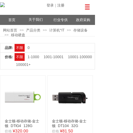
登录
|
注册
关于我们
首页
行业专供
政府采购
网站首页
>>
产品分类
>>
计算机*IT
>>
存储设备
>>
移动硬盘
品牌:
不限
0
价格:
不限
1-1000
1001-10001
10001-100000
100001+
金士顿-移动存储-金士
金士顿-移动存储-金士
顿
DTIG4
128G
顿
DT104
32G
¥320.00
¥81.50
价格:
价格: