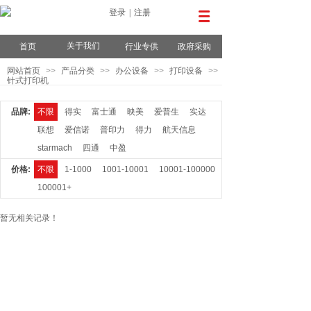
登录
|
注册
关于我们
首页
行业专供
政府采购
网站首页
>>
产品分类
>>
办公设备
>>
打印设备
>>
针式打印机
品牌:
不限
得实
富士通
映美
爱普生
实达
联想
爱信诺
普印力
得力
航天信息
starmach
四通
中盈
价格:
不限
1-1000
1001-10001
10001-100000
100001+
暂无相关记录！