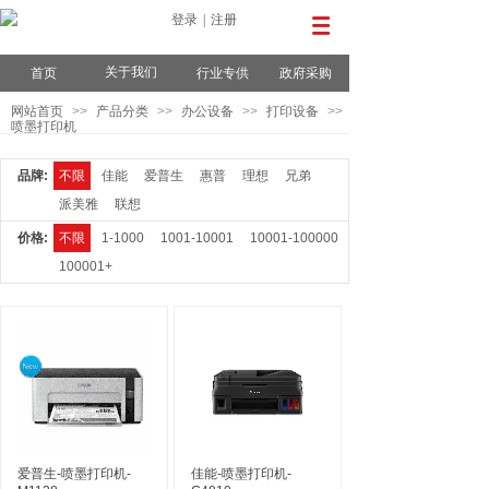
登录
|
注册
关于我们
首页
行业专供
政府采购
网站首页
>>
产品分类
>>
办公设备
>>
打印设备
>>
喷墨打印机
品牌:
不限
佳能
爱普生
惠普
理想
兄弟
派美雅
联想
价格:
不限
1-1000
1001-10001
10001-100000
100001+
爱普生-喷墨打印机-
佳能-喷墨打印机-