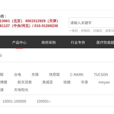
热线：
013961（北京）
4001512929（天津）
61127
（中央/河北）
/ 010-51268236
一体机
传真机
扫描仪
投影
产品中心
政府采购
行业专供
医疗防疫
台
联
台电
东微
快思聪
C-MARK
TUCSON
博捷
航天润普
奥威亚
快捷
华录
meyao
速
天地阳光
10001-100000
100001+