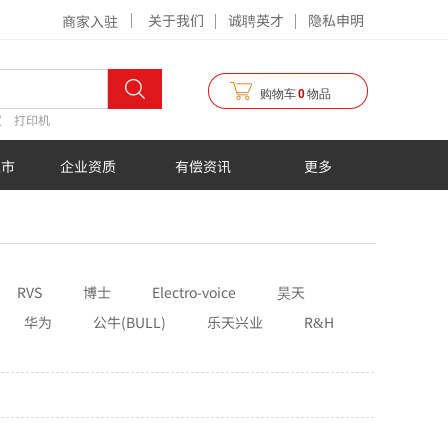
关于我们
诚聘英才
隐私申明
商家入驻
购物车
0
物品
仪
打印机
超市
企业资质
有偿资讯
更多
RVS
博士
Electro-voice
昊天
华为
公牛(BULL)
乐天兴业
R&H