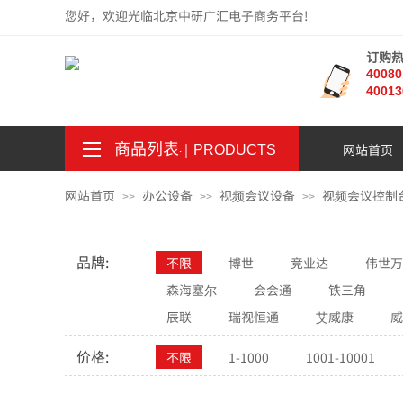
您好，欢迎光临北京中研广汇电子商务平台!
订购
4008
40013
商品列表
｜
网站首页
。
.
PRODUCTS
网站首页
办公设备
视频会议设备
视频会议控制
>>
>>
>>
品牌:
不限
博世
竞业达
伟世万
森海塞尔
会会通
铁三角
辰联
瑞视恒通
艾威康
威
价格:
不限
1-1000
1001-10001