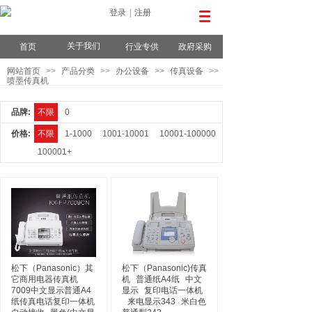
登录
|
注册
关于我们
首页
行业专供
政府采购
网站首页
>>
产品分类
>>
办公设备
>>
传真设备
>>
喷墨传真机
品牌:
不限
0
价格:
不限
1-1000
1001-10001
10001-100000
100001+
松下（Panasonic）其
松下（Panasonic)传真
它商用电器传真机
机
普通纸A4纸
中文
7009中文显示普通A4
显示
复印电话一体机
纸传真电话复印一体机
来电显示343
米白色