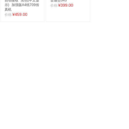
自动接收
黑色(中文显
普通型343
示)
加强版A4纸709传
¥399.00
价格:
真机
¥459.00
价格: