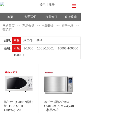
登录
|
注册
关于我们
首页
行业专供
政府采购
网站首页
>>
产品分类
>>
电器设备
>>
厨房电器
>>
微波炉
品牌:
不限
格兰仕
圣托
价格:
不限
1-1000
1001-10001
10001-100000
100001+
格兰仕（Galanz)微波
格兰仕-微波炉烤箱-
炉
P70D20TP-
G90F25CSLV-C3(G0)
C6(WO)
20L
家用25升