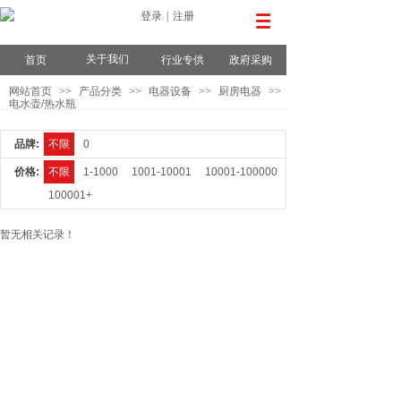
登录
|
注册
关于我们
首页
行业专供
政府采购
网站首页
>>
产品分类
>>
电器设备
>>
厨房电器
>>
电水壶/热水瓶
品牌:
不限
0
价格:
不限
1-1000
1001-10001
10001-100000
100001+
暂无相关记录！