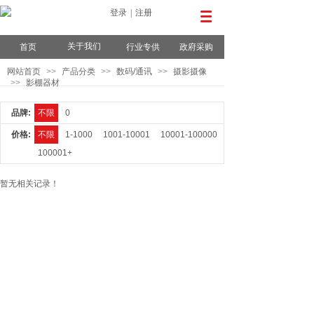
登录
|
注册
关于我们
首页
行业专供
政府采购
网站首页
>>
产品分类
>>
数码/通讯
>>
摄影摄像
>>
影棚器材
品牌:
不限
0
价格:
不限
1-1000
1001-10001
10001-100000
100001+
暂无相关记录！