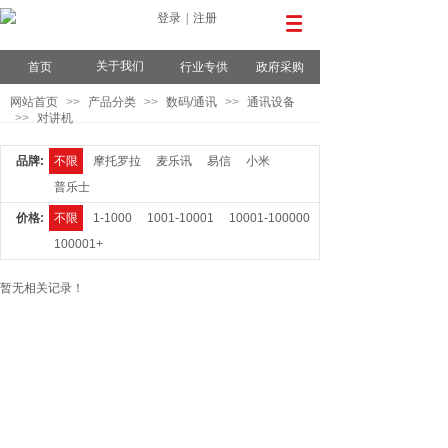
登录
|
注册
关于我们
首页
行业专供
政府采购
网站首页
>>
产品分类
>>
数码/通讯
>>
通讯设备
>>
对讲机
品牌:
不限
摩托罗拉
麦乐讯
易信
小米
普乐士
价格:
不限
1-1000
1001-10001
10001-100000
100001+
暂无相关记录！