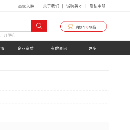
关于我们
诚聘英才
隐私申明
商家入驻
购物车
0
物品
仪
打印机
超市
企业资质
有偿资讯
更多