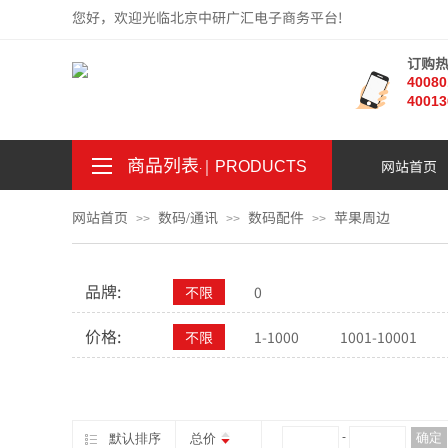
您好，欢迎光临北京中研广汇电子商务平台!
订购
4008
40013
商品列表
｜
网站首页
。
.
PRODUCTS
网站首页
数码/通讯
数码配件
苹果周边
>>
>>
>>
品牌:
不限
0
价格:
不限
1-1000
1001-10001
¥
-
确定
默认排序
总价