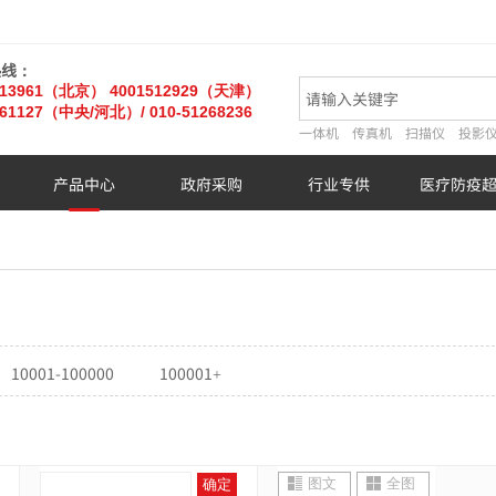
热线：
013961（北京）
4001512929（天津）
61127
（中央/河北）
/ 010-51268236
一体机
传真机
扫描仪
投影
产品中心
政府采购
行业专供
医疗防疫
10001-100000
100001+
图文
全图
确定