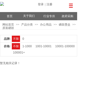
登录
|
注册
关于我们
首页
行业专供
政府采购
网站首页
>>
产品分类
>>
办公用品
>>
硒鼓墨盒
>>
原装硒鼓
品牌:
不限
0
价格:
不限
1-1000
1001-10001
10001-100000
100001+
暂无相关记录！