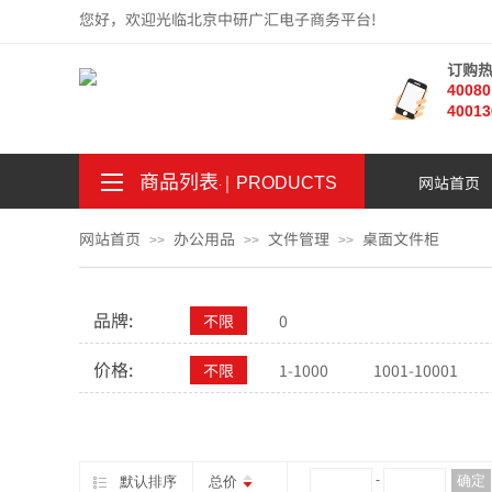
您好，欢迎光临北京中研广汇电子商务平台!
订购
4008
40013
商品列表
｜
网站首页
。
.
PRODUCTS
网站首页
办公用品
文件管理
桌面文件柜
>>
>>
>>
品牌:
不限
0
价格:
不限
1-1000
1001-10001
¥
-
确定
默认排序
总价