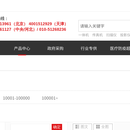
热线：
013961（北京）
4001512929（天津）
61127
（中央/河北）
/ 010-51268236
一体机
传真机
扫描仪
投影
产品中心
政府采购
行业专供
医疗防疫
10001-100000
100001+
图文
全图
确定