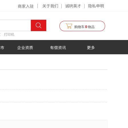
关于我们
诚聘英才
隐私申明
商家入驻
购物车
0
物品
仪
打印机
超市
企业资质
有偿资讯
更多