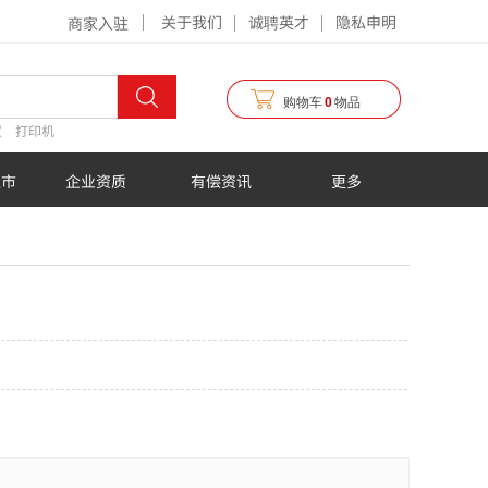
关于我们
诚聘英才
隐私申明
商家入驻
购物车
0
物品
仪
打印机
超市
企业资质
有偿资讯
更多