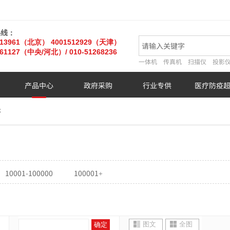
热线：
013961（北京）
4001512929（天津）
61127
（中央/河北）
/ 010-51268236
一体机
传真机
扫描仪
投影
产品中心
政府采购
行业专供
医疗防疫
杯
10001-100000
100001+
图文
全图
确定