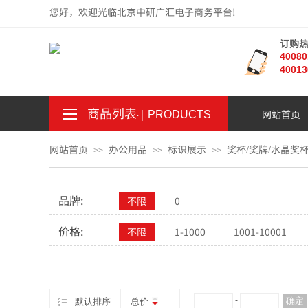
您好，欢迎光临北京中研广汇电子商务平台!
订购
4008
40013
商品列表
｜
网站首页
。
.
PRODUCTS
网站首页
办公用品
标识展示
奖杯/奖牌/水晶奖
>>
>>
>>
品牌:
不限
0
价格:
不限
1-1000
1001-10001
¥
-
确定
默认排序
总价