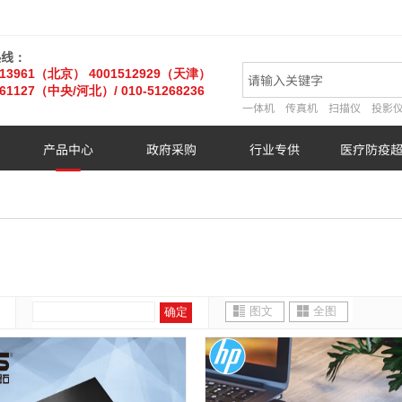
热线：
013961（北京）
4001512929（天津）
61127
（中央/河北）
/ 010-51268236
一体机
传真机
扫描仪
投影
产品中心
政府采购
行业专供
医疗防疫
图文
全图
确定