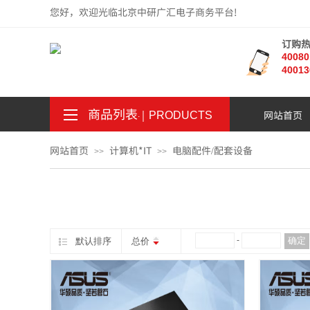
您好，欢迎光临北京中研广汇电子商务平台!
订购
4008
40013
商品列表
｜
网站首页
。
.
PRODUCTS
网站首页
计算机*IT
电脑配件/配套设备
>>
>>
¥
-
确定
默认排序
总价