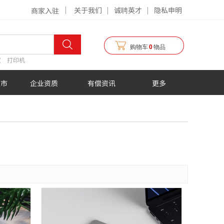
关于我们
诚聘英才
隐私申明
商家入驻
购物车
0
物品
仪
打印机
超市
企业资质
有偿资讯
更多