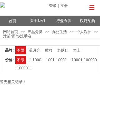
登录
|
注册
关于我们
首页
行业专供
政府采购
网站首页
>>
产品分类
>>
办公生活
>>
个人洗护
>>
沐浴/香皂/洗手液
品牌:
不限
蓝月亮
雕牌
舒肤佳
力士
价格:
不限
1-1000
1001-10001
10001-100000
100001+
暂无相关记录！