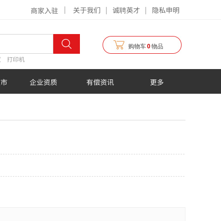
关于我们
诚聘英才
隐私申明
商家入驻
购物车
0
物品
仪
打印机
超市
企业资质
有偿资讯
更多