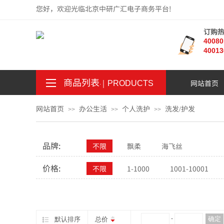
您好，欢迎光临北京中研广汇电子商务平台!
订购
4008
40013
商品列表
｜
网站首页
。
.
PRODUCTS
网站首页
办公生活
个人洗护
洗发/护发
>>
>>
>>
品牌:
不限
飘柔
海飞丝
价格:
不限
1-1000
1001-10001
¥
-
确定
默认排序
总价