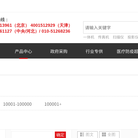
热线：
013961（北京）
4001512929（天津）
61127
（中央/河北）
/ 010-51268236
一体机
传真机
扫描仪
投影
产品中心
政府采购
行业专供
医疗防疫
10001-100000
100001+
图文
全图
确定