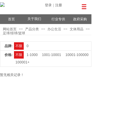
登录
|
注册
关于我们
首页
行业专供
政府采购
网站首页
>>
产品分类
>>
办公生活
>>
文体用品
>>
足球/排球/篮球
品牌:
不限
0
价格:
不限
1-1000
1001-10001
10001-100000
100001+
暂无相关记录！