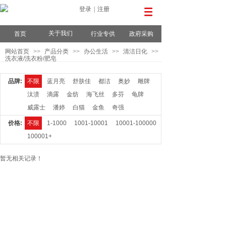
登录
|
注册
关于我们
首页
行业专供
政府采购
网站首页
>>
产品分类
>>
办公生活
>>
清洁日化
>>
洗衣液/洗衣粉/肥皂
品牌:
不限
蓝月亮
舒肤佳
都洁
奥妙
雕牌
汰渍
滴露
金纺
海飞丝
多芬
龟牌
威露士
潘婷
白猫
金鱼
奇强
价格:
不限
1-1000
1001-10001
10001-100000
100001+
暂无相关记录！