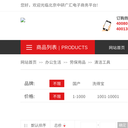
您好，欢迎光临北京中研广汇电子商务平台!
订购
4008
40013
商品列表
｜
网站首页
。
.
PRODUCTS
网站首页
办公生活
劳保用品
清洁工具
>>
>>
>>
品牌:
不限
国产
洗得宝
价格:
不限
1-1000
1001-10001
¥
-
确定
默认排序
总价