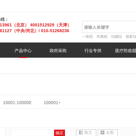
热线：
013961（北京）
4001512929（天津）
61127
（中央/河北）
/ 010-51268236
一体机
传真机
扫描仪
投影
产品中心
政府采购
行业专供
医疗防疫
10001-100000
100001+
图文
全图
确定