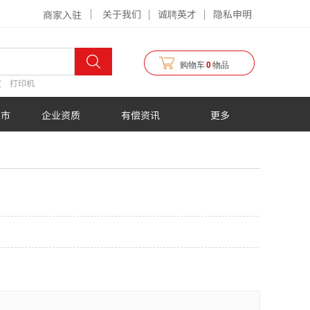
关于我们
诚聘英才
隐私申明
商家入驻
购物车
0
物品
仪
打印机
超市
企业资质
有偿资讯
更多