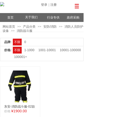
登录
|
注册
关于我们
首页
行业专供
政府采购
网站首页
>>
产品分类
>>
安防/消防
>>
消防人员防护
设备
>>
消防战斗服
品牌:
不限
0
价格:
不限
1-1000
1001-10001
10001-100000
100001+
东安-消防战斗服-02款
¥1900.00
价格: