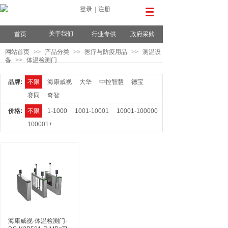
登录
|
注册
关于我们
首页
行业专供
政府采购
网站首页
>>
产品分类
>>
医疗与防疫用品
>>
测温设
备
>>
体温检测门
品牌:
不限
海康威视
大华
中控智慧
德宝
赛同
奇智
价格:
不限
1-1000
1001-10001
10001-100000
100001+
海康威视-体温检测门-