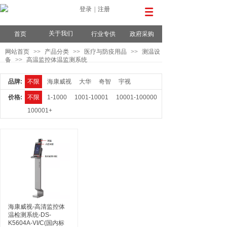
登录
|
注册
关于我们
首页
行业专供
政府采购
网站首页
>>
产品分类
>>
医疗与防疫用品
>>
测温设
备
>>
高温监控体温监测系统
品牌:
不限
海康威视
大华
奇智
宇视
价格:
不限
1-1000
1001-10001
10001-100000
100001+
海康威视-高清监控体
温检测系统-DS-
K5604A-VI/C(国内标