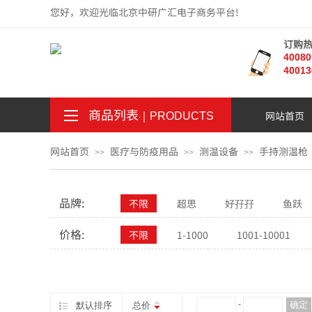
您好，欢迎光临北京中研广汇电子商务平台!
订购
4008
40013
商品列表
｜
网站首页
。
.
PRODUCTS
网站首页
医疗与防疫用品
测温设备
手持测温枪
>>
>>
>>
品牌:
不限
超思
好孖孖
鱼跃
价格:
不限
1-1000
1001-10001
¥
-
确定
默认排序
总价