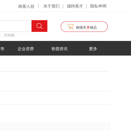
关于我们
诚聘英才
隐私申明
商家入驻
购物车
0
物品
仪
打印机
超市
企业资质
有偿资讯
更多