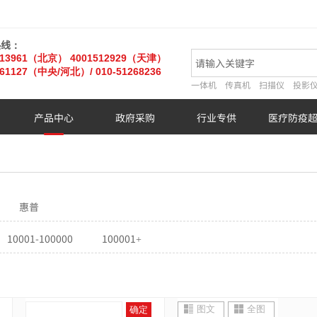
热线：
013961（北京）
4001512929（天津）
61127
（中央/河北）
/ 010-51268236
一体机
传真机
扫描仪
投影
产品中心
政府采购
行业专供
医疗防疫
惠普
10001-100000
100001+
图文
全图
确定