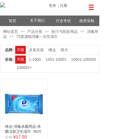
登录
|
注册
关于我们
首页
行业专供
政府采购
网站首页
>>
产品分类
>>
医疗与防疫用品
>>
消毒用
品
>>
75度酒精消毒一次性湿巾
品牌:
不限
京东京造
维达
得力
价格:
不限
1-1000
1001-10001
10001-100000
100001+
维达-消毒杀菌用品-杀
菌洁肤卫生湿巾
80片
¥17.50
价格: