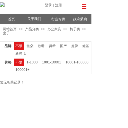
登录
|
注册
关于我们
首页
行业专供
政府采购
网站首页
>>
产品分类
>>
办公家具
>>
椅子类
>>
桌子
品牌:
不限
鱼朵
歌珊
得希
国产
虎牌
健基
新腾飞
价格:
不限
1-1000
1001-10001
10001-100000
100001+
暂无相关记录！