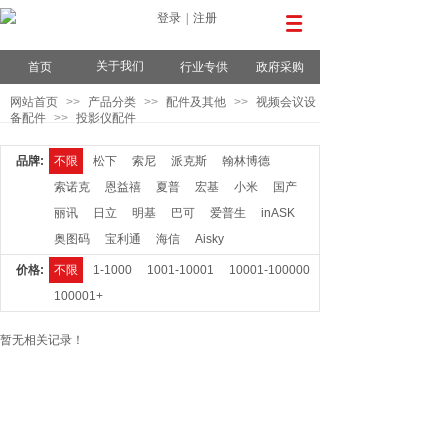
登录
|
注册
关于我们
首页
行业专供
政府采购
网站首页
>>
产品分类
>>
配件及其他
>>
视频会议设
备配件
>>
投影仪配件
品牌:
不限
松下
索尼
派克斯
翰林博德
索诺克
恩益禧
夏普
宏基
小米
国产
丽讯
日立
明基
巴可
爱普生
inASK
奥图码
宝利通
海信
Aisky
价格:
不限
1-1000
1001-10001
10001-100000
100001+
暂无相关记录！