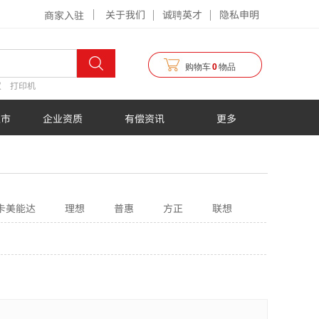
关于我们
诚聘英才
隐私申明
商家入驻
购物车
0
物品
仪
打印机
超市
企业资质
有偿资讯
更多
卡美能达
理想
普惠
方正
联想