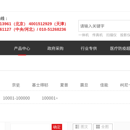
热线：
013961（北京）
4001512929（天津）
61127
（中央/河北）
/ 010-51268236
一体机
传真机
扫描仪
投影
产品中心
政府采购
行业专供
医疗防疫
京瓷
基士得耶
夏普
震旦
佳能
柯尼
10001-100000
100001+
图文
全图
确定