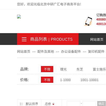
您好，欢迎光临北京中研广汇电子商务平台!
订购
4008
40013
商品列表
｜
网站首页
。
.
PRODUCTS
网站首页
配件及其他
办公设备配件
复印机配件
>>
>>
>>
品牌:
不限
理光
东芝
富士施乐
价格:
不限
1-1000
1001-10001
¥
-
确定
默认排序
总价