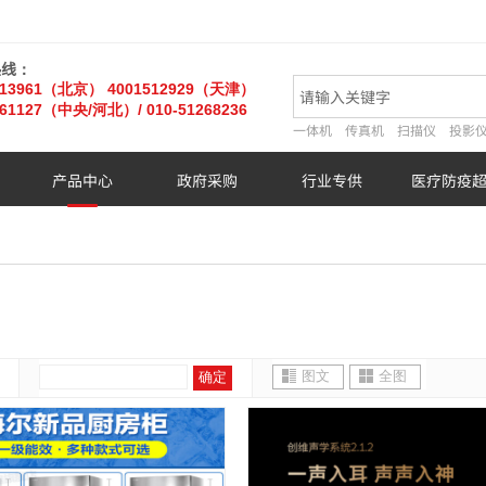
热线：
013961（北京）
4001512929（天津）
61127
（中央/河北）
/ 010-51268236
一体机
传真机
扫描仪
投影
产品中心
政府采购
行业专供
医疗防疫
图文
全图
确定