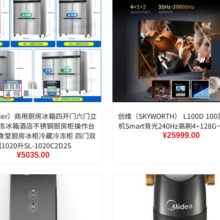
ier）商用厨房冰箱四开门六门立
创维（SKYWORTH） L100D 1
冻冰箱酒店不锈钢厨房柜操作台
机Smart背光240Hz高刷4+128
食堂厨房冰柜冷藏冷冻柜 四门双
¥25999.00
1020升SL-1020C2D2S
¥5035.00