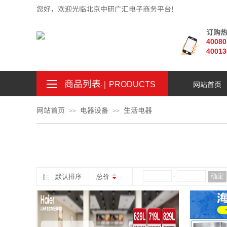
您好，欢迎光临北京中研广汇电子商务平台!
订购
4008
40013
商品列表
｜
网站首页
。
.
PRODUCTS
网站首页
电器设备
生活电器
>>
>>
¥
-
确定
默认排序
总价