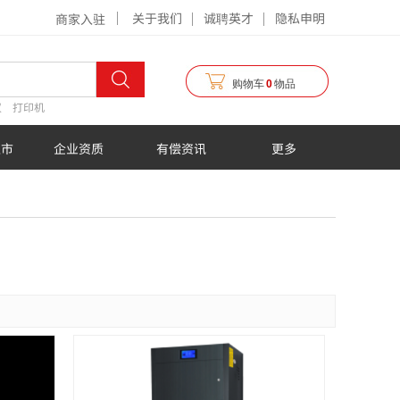
关于我们
诚聘英才
隐私申明
商家入驻
购物车
0
物品
仪
打印机
超市
企业资质
有偿资讯
更多