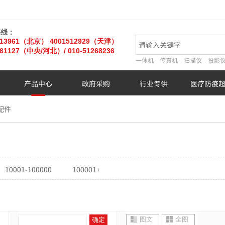
热线：
013961（北京）
4001512929（天津）
61127
（中央/河北）
/ 010-51268236
一体机
传真机
扫描仪
投影
产品中心
政府采购
行业专供
医疗防疫
配件
10001-100000
100001+
图文
全图
确定