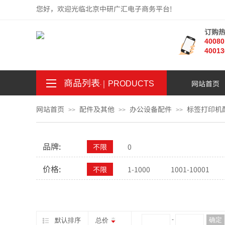
您好，欢迎光临北京中研广汇电子商务平台!
订购
4008
40013
商品列表
｜
网站首页
。
.
PRODUCTS
网站首页
配件及其他
办公设备配件
标签打印机
>>
>>
>>
品牌:
不限
0
价格:
不限
1-1000
1001-10001
¥
-
确定
默认排序
总价