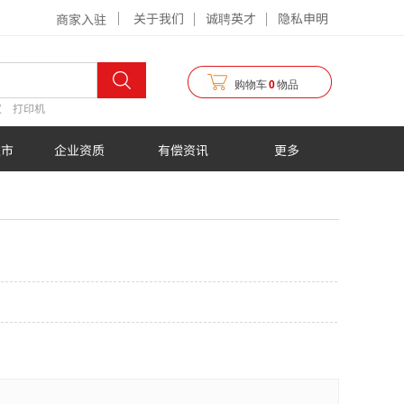
关于我们
诚聘英才
隐私申明
商家入驻
购物车
0
物品
仪
打印机
超市
企业资质
有偿资讯
更多