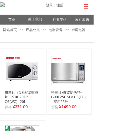
登录
|
注册
关于我们
首页
行业专供
政府采购
网站首页
>>
产品分类
>>
电器设备
>>
厨房电器
格兰仕（Galanz)微波
格兰仕-微波炉烤箱-
炉
P70D20TP-
G90F25CSLV-C3(G0)
C6(WO)
20L
家用25升
¥371.00
¥1499.00
价格:
价格: