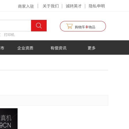
关于我们
诚聘英才
隐私申明
商家入驻
购物车
0
物品
仪
打印机
超市
企业资质
有偿资讯
更多