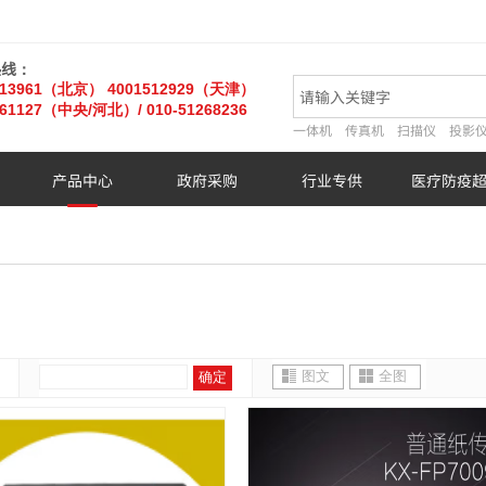
热线：
013961（北京）
4001512929（天津）
61127
（中央/河北）
/ 010-51268236
一体机
传真机
扫描仪
投影
产品中心
政府采购
行业专供
医疗防疫
图文
全图
确定