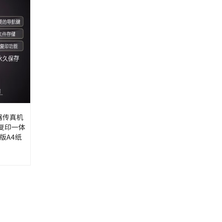
电器传真机
话复印一体
版A4纸