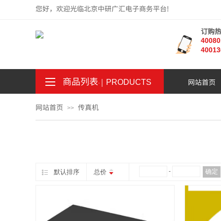
您好，欢迎光临北京中研广汇电子商务平台!
订购
4008
40013
商品列表
｜
网站首页
。
.
PRODUCTS
网站首页
传真机
>>
¥
-
确定
默认排序
总价