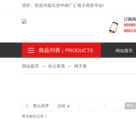
您好，欢迎光临北京中研广汇电子商务平台!
订购
4008
40013
商品列表
｜
网站首页
。
.
PRODUCTS
网站首页
办公家具
椅子类
>>
>>
¥
-
确定
默认排序
总价
暂无相关记录！