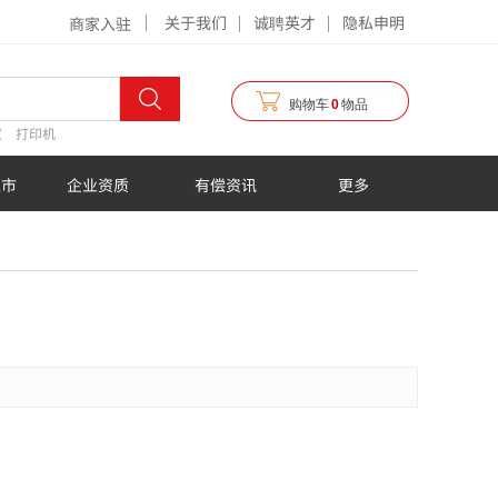
关于我们
诚聘英才
隐私申明
商家入驻
购物车
0
物品
仪
打印机
超市
企业资质
有偿资讯
更多