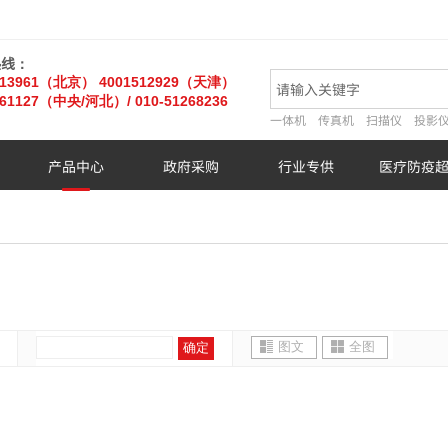
热线：
013961（北京）
4001512929（天津）
61127
（中央/河北）
/ 010-51268236
一体机
传真机
扫描仪
投影
产品中心
政府采购
行业专供
医疗防疫
图文
全图
确定