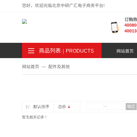
您好，欢迎光临北京中研广汇电子商务平台!
订购
4008
40013
商品列表
｜
网站首页
。
.
PRODUCTS
网站首页
配件及其他
>>
¥
-
确定
默认排序
总价
暂无相关记录！