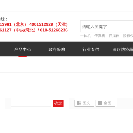
热线：
013961（北京）
4001512929（天津）
61127
（中央/河北）
/ 010-51268236
一体机
传真机
扫描仪
投影
产品中心
政府采购
行业专供
医疗防疫
图文
全图
确定