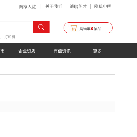
关于我们
诚聘英才
隐私申明
商家入驻
购物车
0
物品
仪
打印机
超市
企业资质
有偿资讯
更多