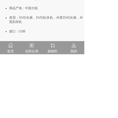
商品产地：中国大陆
类型：DVD光驱，DVD刻录机，外置DVD光驱，外
置刻录机
接口：USB
首页
全部分类
购物车
我的
上一个：
ThinkPlus ......
下一个：
ThinkPlus ......
隐私申明
售后服务
诚聘英才
联系我们
服务热线：400-151-2929
周一至周日 9：00-18：00