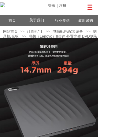
登录
|
注册
关于我们
首页
行业专供
政府采购
网站首页
>>
计算机*IT
>>
电脑配件/配套设备
>>
刻
录机/光驱
>>
联想（Lenovo）8倍速 外置光驱 DVD刻录
机 移动光驱 外接光驱 黑(Win7/8/10/XP/苹果MAC系
统/DB75-Max)