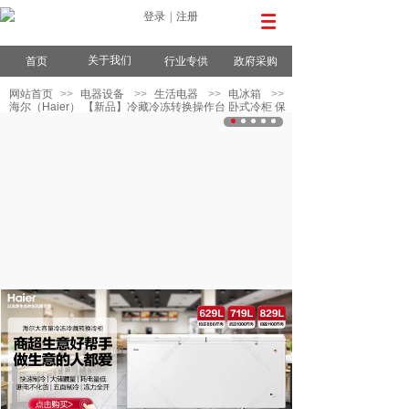
登录
|
注册
关于我们
首页
行业专供
政府采购
网站首页
>>
电器设备
>>
生活电器
>>
电冰箱
>>
海尔（Haier） 【新品】冷藏冷冻转换操作台 卧式冷柜 保
鲜冰柜 商用冰箱厨房不锈钢工作台海川系列 SP-
520C/D2S 冷藏冷冻转换1.8