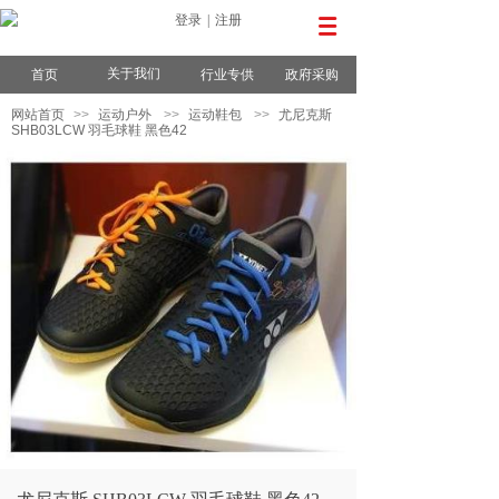
登录
|
注册
关于我们
首页
行业专供
政府采购
网站首页
>>
运动户外
>>
运动鞋包
>>
尤尼克斯
SHB03LCW 羽毛球鞋 黑色42