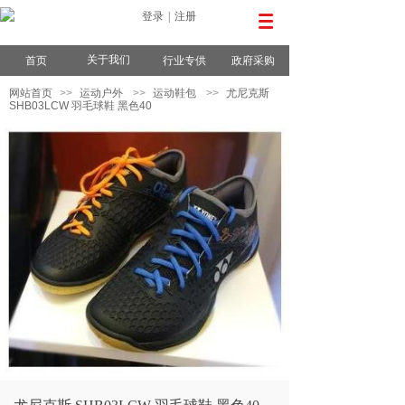
登录
|
注册
关于我们
首页
行业专供
政府采购
网站首页
>>
运动户外
>>
运动鞋包
>>
尤尼克斯
SHB03LCW 羽毛球鞋 黑色40