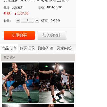
尤尼克斯 SHB03LCW 羽毛球鞋 黑色40
品牌:
尤尼克斯
价格:
1001-10001
价格：
¥ 1707.00
(
库存：
99999
)
数量：
立即购买
加入购物车
商品信息
购买记录
顾客评论
买家问答
商品描述