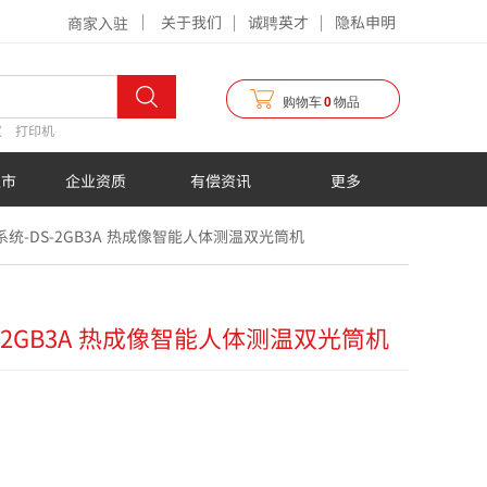
关于我们
诚聘英才
隐私申明
商家入驻
购物车
0
物品
仪
打印机
超市
企业资质
有偿资讯
更多
统-DS-2GB3A 热成像智能人体测温双光筒机
-2GB3A 热成像智能人体测温双光筒机