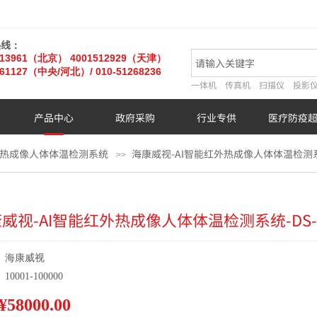
热线：
013961（北京）
4001512929（天津）
61127
（中央/河北）
/ 010-51268236
一体机
传真机
扫描仪
投影
产品中心
政府采购
行业专供
医疗防疫
外热成像人体体温检测系统
海康威视-AI智能红外热成像人体体温检测系
>>
威视-AI智能红外热成像人体体温检测系统-DS
:
海康威视
:
10001-100000
¥58000.00