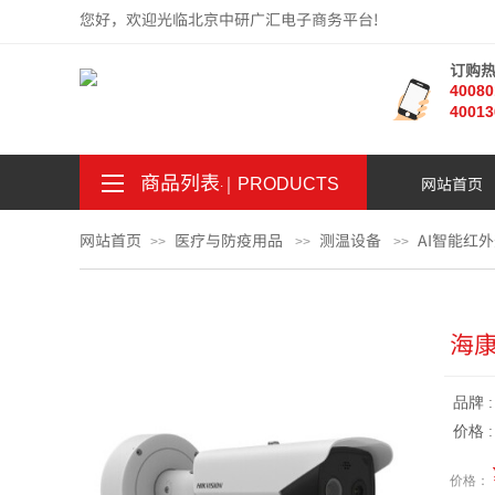
您好，欢迎光临北京中研广汇电子商务平台!
订购
4008
40013
商品列表
｜
网站首页
。
.
PRODUCTS
网站首页
医疗与防疫用品
测温设备
AI智能红
>>
>>
>>
海康
品牌 
价格 
价格：