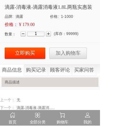
滴露-消毒液-滴露消毒液1.8L两瓶实惠装
品牌:
滴露
价格:
1-1000
价格：
¥ 179.00
(
库存：
99999
)
数量：
立即购买
加入购物车
商品信息
购买记录
顾客评论
买家问答
商品描述
上一个：
无
下一个：
滴露-消毒液-滴露消......
首页
全部分类
购物车
我的
隐私申明
售后服务
诚聘英才
联系我们