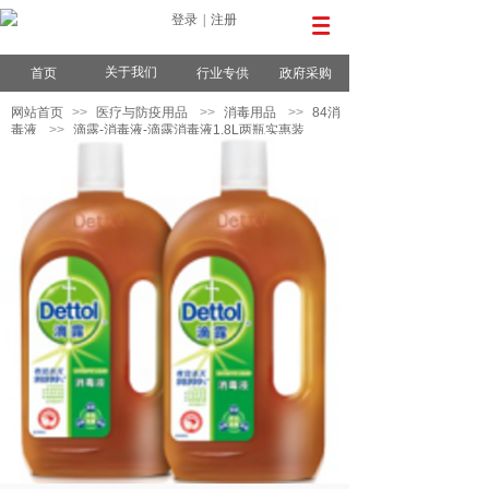
登录
|
注册
关于我们
首页
行业专供
政府采购
网站首页
>>
医疗与防疫用品
>>
消毒用品
>>
84消
毒液
>>
滴露-消毒液-滴露消毒液1.8L两瓶实惠装