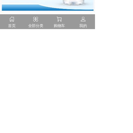
上一个：
无
首页
全部分类
购物车
我的
下一个：
无
隐私申明
售后服务
诚聘英才
联系我们
服务热线：400-151-2929
周一至周日 9：00-18：00
Copyright 2018 北京中研广汇科技有限公司版权所有
京公网安备11010802023012号
ICP许可证：京B2-20201353
京ICP备09039412号-1
互联网药品信息服务资格证书编号：(京)-经营性-2020-
0014