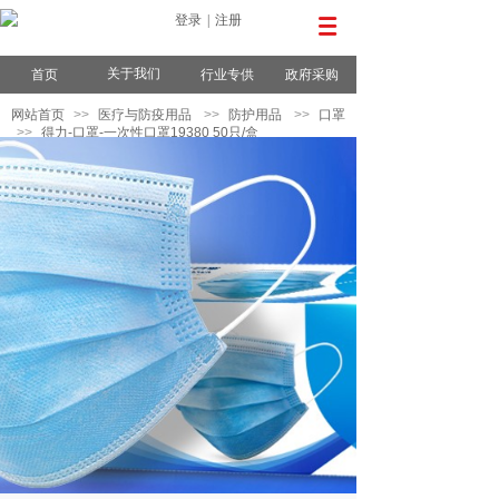
登录
|
注册
关于我们
首页
行业专供
政府采购
网站首页
>>
医疗与防疫用品
>>
防护用品
>>
口罩
>>
得力-口罩-一次性口罩19380 50只/盒