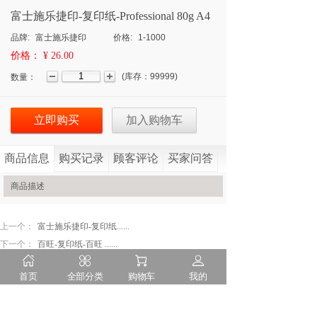
富士施乐捷印-复印纸-Professional 80g A4
品牌:
富士施乐捷印
价格:
1-1000
价格：
¥ 26.00
(
库存：
99999
)
数量：
立即购买
加入购物车
商品信息
购买记录
顾客评论
买家问答
商品描述
上一个：
富士施乐捷印-复印纸......
下一个：
百旺-复印纸-百旺 ......
首页
全部分类
购物车
我的
隐私申明
售后服务
诚聘英才
联系我们