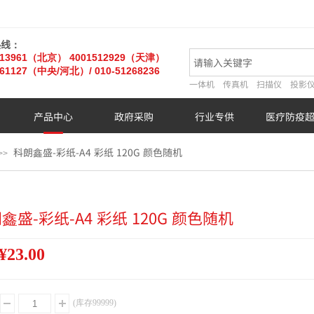
热线：
013961（北京）
4001512929（天津）
61127
（中央/河北）
/ 010-51268236
一体机
传真机
扫描仪
投影
产品中心
政府采购
行业专供
医疗防疫
科朗鑫盛-彩纸-A4 彩纸 120G 颜色随机
>>
鑫盛-彩纸-A4 彩纸 120G 颜色随机
¥23.00
(库存
99999
)