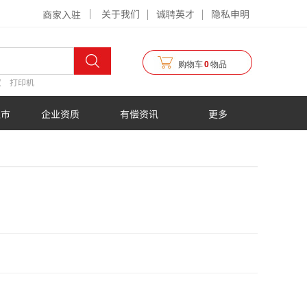
关于我们
诚聘英才
隐私申明
商家入驻
购物车
0
物品
仪
打印机
超市
企业资质
有偿资讯
更多