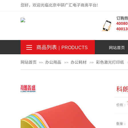
您好，欢迎光临北京中研广汇电子商务平台!
订购
4008
40013
商品列表
｜
网站首页
。
.
PRODUCTS
网站首页
办公用品
办公耗材
彩色激光打印纸
>>
>>
>>
科朗
价格：
数量：