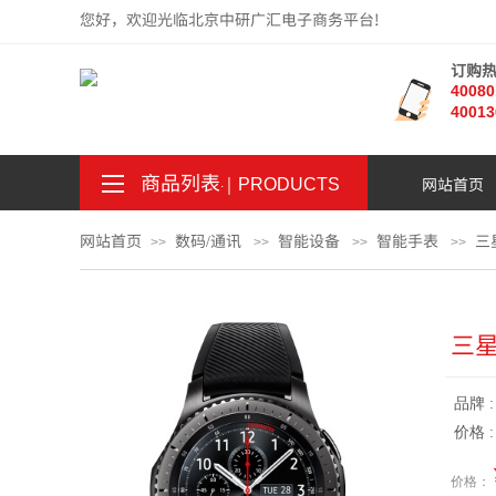
您好，欢迎光临北京中研广汇电子商务平台!
订购
4008
40013
商品列表
｜
网站首页
。
.
PRODUCTS
网站首页
数码/通讯
智能设备
智能手表
三
>>
>>
>>
>>
三星
品牌 
价格 
价格：