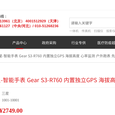
热线：
013961（北京）
4001512929（天津）
61127
（中央/河北）
/ 010-51268236
一体机
传真机
扫描仪
投影
产品中心
政府采购
行业专供
医疗防疫
星-智能手表 Gear S3-R760 内置独立GPS 海拔高度 心率监测 户外跑表 
-智能手表 Gear S3-R760 内置独立GPS 
:
三星
:
1001-10001
¥2749.00