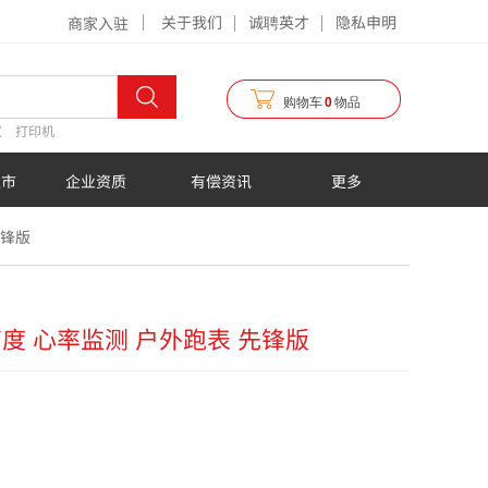
关于我们
诚聘英才
隐私申明
商家入驻
购物车
0
物品
仪
打印机
超市
企业资质
有偿资讯
更多
先锋版
海拔高度 心率监测 户外跑表 先锋版